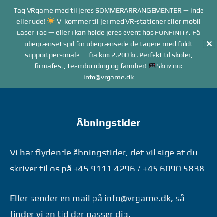
Forside
Tag VRgame med til jeres SOMMERARRANGEMENTER — inde
Me
Menu
eller ude!
Vi kommer til jer med VR-stationer eller mobil
Laser Tag — eller I kan holde jeres event hos FUNFINITY. Få
✕
ubegrænset spil for ubegrænsede deltagere med fuldt
supportpersonale — fra kun 2.200 kr. Perfekt til skoler,
firmafest, teambuliding og familier!
Skriv nu:
info@vrgame.dk
Gå
til
indhold
Åbningstider
Vi har flydende åbningstider, det vil sige at du
skriver til os på +45 9111 4296 / +45 6090 5838
Eller sender en mail på info@vrgame.dk, så
finder vi en tid der passer dig.