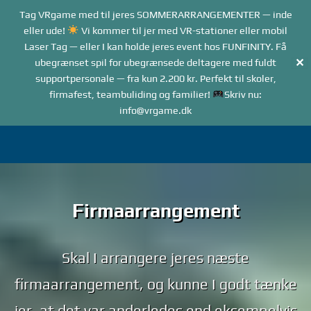
Forside
Tag VRgame med til jeres SOMMERARRANGEMENTER — inde
Me
Menu
eller ude!
Vi kommer til jer med VR-stationer eller mobil
Laser Tag — eller I kan holde jeres event hos FUNFINITY. Få
✕
ubegrænset spil for ubegrænsede deltagere med fuldt
supportpersonale — fra kun 2.200 kr. Perfekt til skoler,
firmafest, teambuliding og familier!
Skriv nu:
info@vrgame.dk
Gå
til
indhold
Firmaarrangement
Skal I arrangere jeres næste
firmaarrangement, og kunne I godt tænke
jer, at det var anderledes end eksempelvis