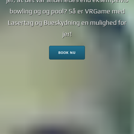
bowling og og pool? Så er VRGame med
Lasertag og Bueskydning en mulighed for
jer!
BOOK NU