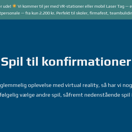
r ude!
Vi kommer til jer med VR-stationer eller mobil Laser Tag — e
RANGEMENTER
VR GAME MODES
LASER TAG
rsonale — fra kun 2.200 kr. Perfekt til skoler, firmafest, teambulidi
Spil til konfirmationer
lemmelig oplevelse med virtual reality, så har vi nogl
ølgelig vælge andre spil, såfremt nedenstående spil ik