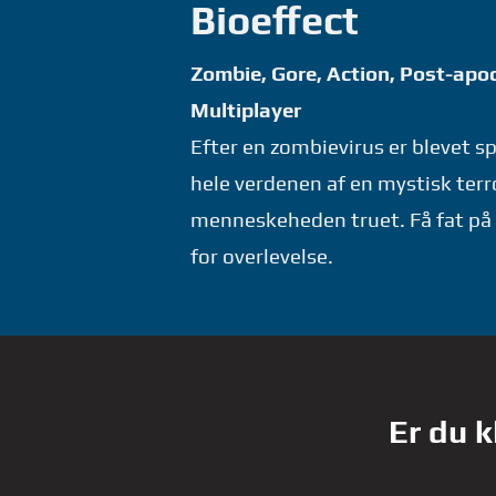
Bioeffect
Zombie, Gore, Action, Post-apoca
Multiplayer
Efter en zombievirus er blevet spr
hele verdenen af en mystisk terr
menneskeheden truet. Få fat p
for overlevelse.
Er du k