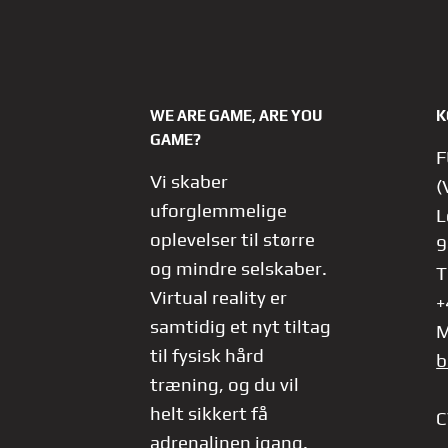
WE ARE GAME, ARE YOU
K
GAME?
F
Vi skaber
(
uforglemmelige
L
oplevelser til større
9
og mindre selskaber.
T
Virtual reality er
+
samtidig et nyt tiltag
M
til fysisk hård
b
træning, og du vil
helt sikkert få
C
adrenalinen igang.