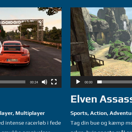
Videoafspiller
00:24
00:00
Elven Assas
player, Multiplayer
Sports, Action, Adventur
 intense racerløb i fede
Tag din bue og kæmp mo