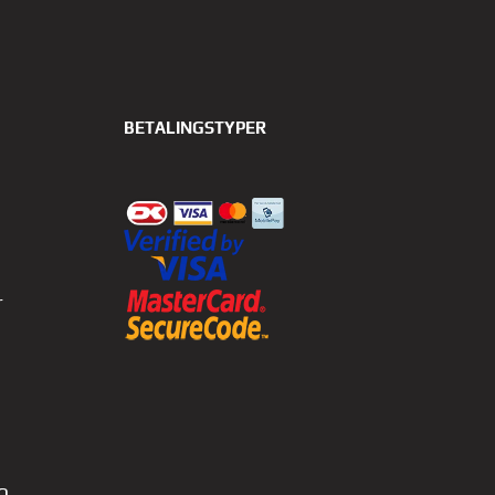
BETALINGSTYPER
r
0