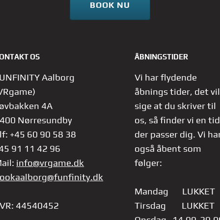
BOOK NU
ONTAKT OS
ÅBNINGSTIDER
UNFINITY Aalborg
Vi har flydende
VRgame)
åbnings tider, det vil
øvbakken 4A
sige at du skriver til
400 Nørresundby
os, så finder vi en tid
lf: +45 60 90 58 38
der passer dig.
Vi ha
45 91 11 42 96
også åbent som
ail:
info@vrgame.dk
følger:
ookaalborg@funfinity.dk
Mandag LUKKET
VR: 44540452
Tirsdag LUKKET
Onsdag 14.00-20.0