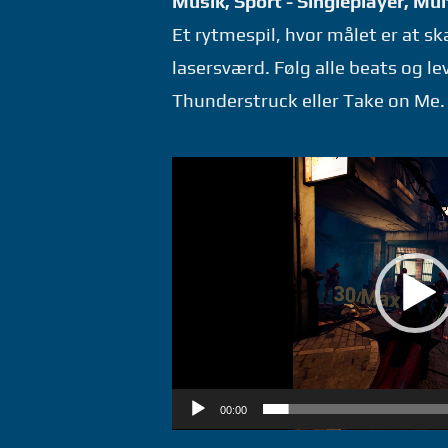
Musik, Sport - Singleplayer, Mul
Et rytmespil, hvor målet er at 
lasersværd. Følg alle beats og le
Thunderstruck eller Take on Me.
Videoafspiller
00:00