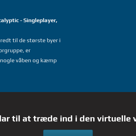
lyptic - Singleplayer,
edt til de største byer i
orgruppe, er
å nogle våben og kæmp
lar til at træde ind i den virtuelle