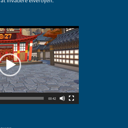
 at invadere elverbyen.
00:42