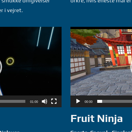
 i smukke omgivelser
orkre, hvis eneste mål er
 i vejret.
Videoafspiller
01:00
00:00
Fruit Ninja