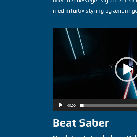
biler, der bevæger sig autentisk
med intuitiv styring og ændringer
Videoafspiller
00:00
Beat Saber