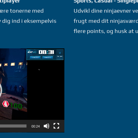
tiplayer
Sports, Casual - Singlep
skære tonerne med
Udvikl dine ninjaevner v
v dig ind i eksempelvis
frugt med dit ninjasvær
flere points, og husk at
00:24