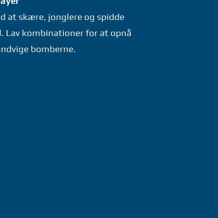
layer
ed at skære, jonglere og spidde
d. Lav kombinationer for at opnå
 undvige bomberne.