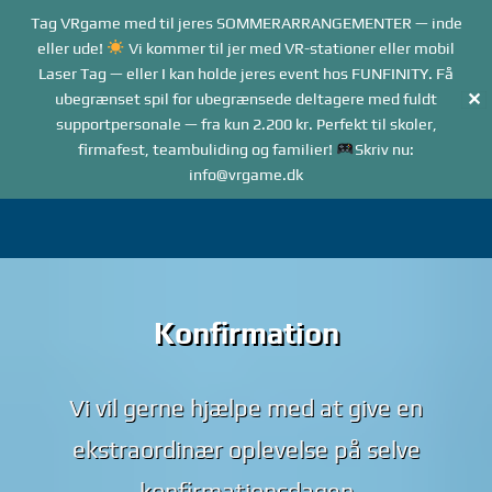
Forside
Tag VRgame med til jeres SOMMERARRANGEMENTER — inde
Me
Menu
eller ude!
Vi kommer til jer med VR-stationer eller mobil
Laser Tag — eller I kan holde jeres event hos FUNFINITY. Få
✕
ubegrænset spil for ubegrænsede deltagere med fuldt
supportpersonale — fra kun 2.200 kr. Perfekt til skoler,
firmafest, teambuliding og familier!
Skriv nu:
info@vrgame.dk
Gå
til
indhold
Konfirmation
Vi vil gerne hjælpe med at give en
ekstraordinær oplevelse på selve
konfirmationsdagen