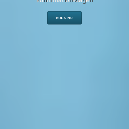
BOOK NU