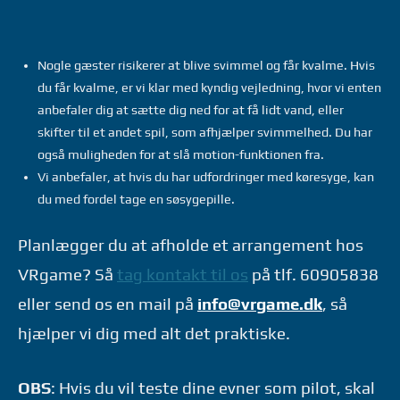
Nogle gæster risikerer at blive svimmel og får kvalme.
Hvis
du får kvalme, er vi klar med kyndig vejledning, hvor vi enten
anbefaler dig at sætte dig ned for at få lidt vand, eller
skifter til et andet spil, som afhjælper svimmelhed. Du har
også muligheden for at slå motion-funktionen fra.
Vi anbefaler, at hvis du har udfordringer med køresyge, kan
du med fordel tage en søsygepille.
Planlægger du at afholde et arrangement hos
VRgame? Så
tag kontakt til os
på tlf. 60905838
eller send os en mail på
info@vrgame.dk
, så
hjælper vi dig med alt det praktiske.
OBS
: Hvis du vil teste dine evner som pilot, skal