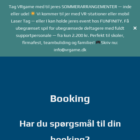
Forside
Tag VRgame med til jeres SOMMERARRANGEMENTER — inde
Me
Menu
eller ude!
Vi kommer til jer med VR-stationer eller mobil
Laser Tag — eller I kan holde jeres event hos FUNFINITY. Få
✕
ubegrænset spil for ubegrænsede deltagere med fuldt
supportpersonale — fra kun 2.200 kr. Perfekt til skoler,
firmafest, teambuliding og familier!
Skriv nu:
info@vrgame.dk
Gå
til
indhold
Booking
Har du spørgsmål til din
booking?