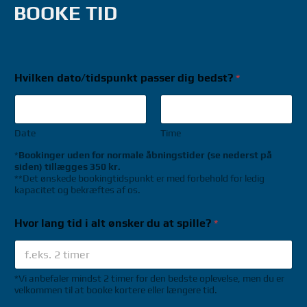
BOOKE TID
Hvilken dato/tidspunkt passer dig bedst?
*
Date
Time
*
Bookinger uden for normale åbningstider (se nederst på
siden) tillægges 350 kr.
**Det ønskede bookingtidspunkt er med forbehold for ledig
kapacitet og bekræftes af os.
Hvor lang tid i alt ønsker du at spille?
*
*Vi anbefaler mindst 2 timer for den bedste oplevelse, men du er
velkommen til at booke kortere eller længere tid.