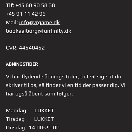
Tlf: +45 60 90 58 38
+45 91 11 42 96
Mail:
info@vrgame.dk
bookaalborg@funfinity.dk
CVR: 44540452
ÅBNINGSTIDER
Vi har flydende åbnings tider, det vil sige at du
skriver til os, så finder vi en tid der passer dig.
Vi
har også åbent som følger:
Mandag LUKKET
Tirsdag LUKKET
Onsdag 14.00-20.00