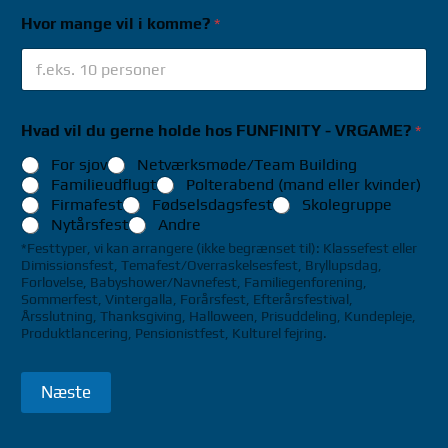
Hvor mange vil i komme?
*
Hvad vil du gerne holde hos FUNFINITY - VRGAME?
*
For sjov
Netværksmøde/Team Building
Familieudflugt
Polterabend (mand eller kvinder)
Firmafest
Fødselsdagsfest
Skolegruppe
Nytårsfest
Andre
*Festtyper, vi kan arrangere (ikke begrænset til): Klassefest eller
Dimissionsfest, Temafest/Overraskelsesfest, Bryllupsdag,
Forlovelse, Babyshower/Navnefest, Familiegenforening,
Sommerfest, Vintergalla, Forårsfest, Efterårsfestival,
Årsslutning, Thanksgiving, Halloween, Prisuddeling, Kundepleje,
Produktlancering, Pensionistfest, Kulturel fejring.
Næste