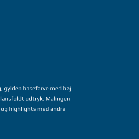
ig, gylden basefarve med høj
glansfuldt udtryk. Malingen
g og highlights med andre