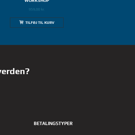
WORKSHOP
959,00
kr.
TILFØJ TIL KURV
 verden?
BETALINGSTYPER