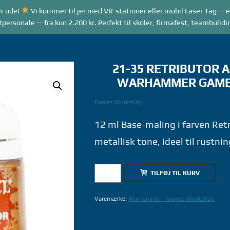
r ude!
Vi kommer til jer med VR-stationer eller mobil Laser Tag — e
RANGEMENTER
VR GAME MODES
LASER TAG
rsonale — fra kun 2.200 kr. Perfekt til skoler, firmafest, teambulidi
21-35 RETRIBUTOR 
WARHAMMER GAME
Games Workshop
12 ml Base-maling i farven Ret
metallisk tone, ideel til rustni
21-
TILFØJ TIL KURV
35
RETRIBUTOR
Varemærke:
Warhammer - Games Workshop
ARMOUR
12ML