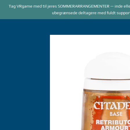
Forside
Tag VRgame med til jeres SOMMERARRANGEMENTER — inde elle
BOOKING
AR
ubegrænsede deltagere med fuldt supportpe
Gå
til
indhold