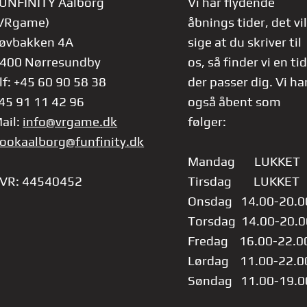
UNFINITY Aalborg
Vi har flydende
VRgame)
åbnings tider, det vil
øvbakken 4A
sige at du skriver til
400 Nørresundby
os, så finder vi en tid
lf: +45 60 90 58 38
der passer dig.
Vi ha
45 91 11 42 96
også åbent som
ail:
info@vrgame.dk
følger:
ookaalborg@funfinity.dk
Mandag LUKKET
VR: 44540452
Tirsdag LUKKET
Onsdag 14.00-20.0
Torsdag 14.00-20.0
Fredag 16.00-22.0
Lørdag 11.00-22.0
Søndag 11.00-19.0