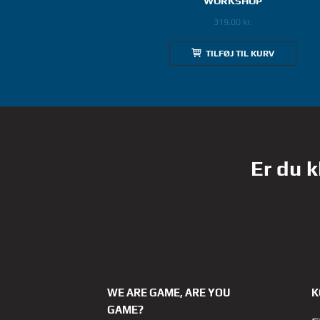
WORKSHOP
319,00
kr.
TILFØJ TIL KURV
Er du k
WE ARE GAME, ARE YOU
K
GAME?