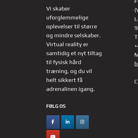
F
Vi skaber
(
uforglemmelige
L
oplevelser til større
9
og mindre selskaber.
T
Virtual reality er
+
samtidig et nyt tiltag
M
til fysisk hård
b
træning, og du vil
helt sikkert få
C
adrenalinen igang.
FØLG OS