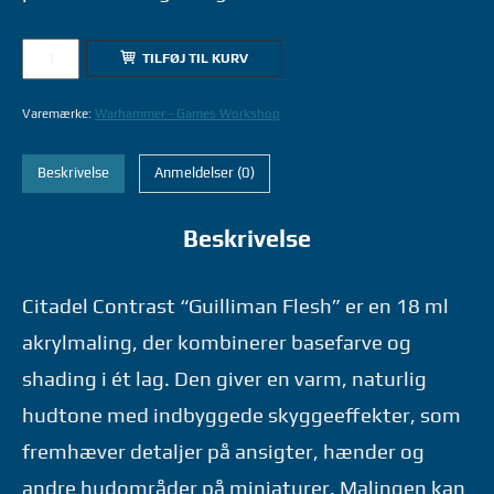
29-
TILFØJ TIL KURV
32
CONTRAST:
Varemærke:
Warhammer - Games Workshop
GUILLIMAN
FLESH
Beskrivelse
Anmeldelser (0)
18ML
-
Beskrivelse
WARHAMMER
GAMES
WORKSHOP
Citadel Contrast “Guilliman Flesh” er en 18 ml
antal
akrylmaling, der kombinerer basefarve og
shading i ét lag. Den giver en varm, naturlig
hudtone med indbyggede skyggeeffekter, som
fremhæver detaljer på ansigter, hænder og
andre hudområder på miniaturer. Malingen kan