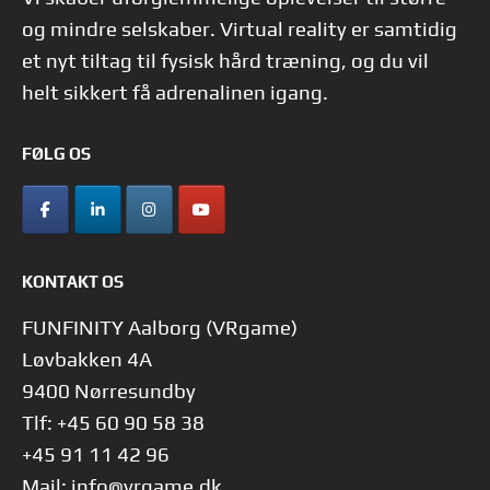
og mindre selskaber. Virtual reality er samtidig
et nyt tiltag til fysisk hård træning, og du vil
helt sikkert få adrenalinen igang.
FØLG OS
KONTAKT OS
FUNFINITY Aalborg (VRgame)
Løvbakken 4A
9400 Nørresundby
Tlf: +45 60 90 58 38
+45 91 11 42 96
Mail:
info@vrgame.dk