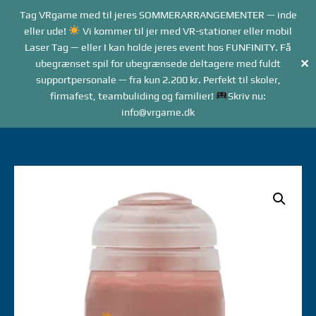
Forside
Tag VRgame med til jeres SOMMERARRANGEMENTER — inde
Me
Menu
eller ude!
Vi kommer til jer med VR-stationer eller mobil
Laser Tag — eller I kan holde jeres event hos FUNFINITY. Få
✕
ubegrænset spil for ubegrænsede deltagere med fuldt
supportpersonale — fra kun 2.200 kr. Perfekt til skoler,
firmafest, teambuliding og familier!
Skriv nu:
info@vrgame.dk
Gå
til
indhold