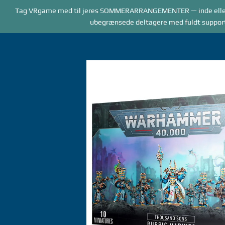
Forside
Tag VRgame med til jeres SOMMERARRANGEMENTER — inde elle
BOOKING
AR
ubegrænsede deltagere med fuldt supportpe
Gå
til
indhold