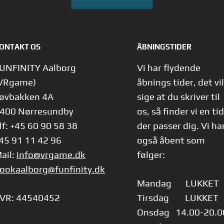
ONTAKT OS
ÅBNINGSTIDER
UNFINITY Aalborg
Vi har flydende
VRgame)
åbnings tider, det vil
øvbakken 4A
sige at du skriver til
400 Nørresundby
os, så finder vi en tid
lf: +45 60 90 58 38
der passer dig.
Vi ha
45 91 11 42 96
også åbent som
ail:
info@vrgame.dk
følger:
ookaalborg@funfinity.dk
Mandag LUKKET
VR: 44540452
Tirsdag LUKKET
Onsdag 14.00-20.0