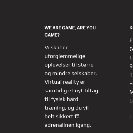
WE ARE GAME, ARE YOU
K
GAME?
F
Vi skaber
(
uforglemmelige
L
oplevelser til større
9
og mindre selskaber.
T
Virtual reality er
+
samtidig et nyt tiltag
M
til fysisk hård
b
træning, og du vil
helt sikkert få
C
adrenalinen igang.