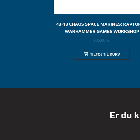
43-13 CHAOS SPACE MARINES: RAPTOR
WARHAMMER GAMES WORKSHOP
235,00
kr.
TILFØJ TIL KURV
Er du k