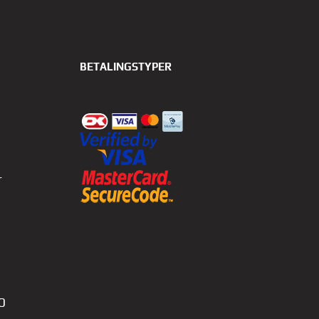
BETALINGSTYPER
r
0