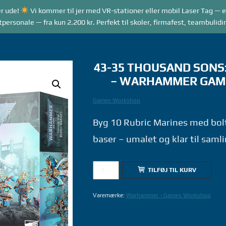
r ude!
Vi kommer til jer med VR-stationer eller mobil Laser Tag — e
RANGEMENTER
VR GAME MODES
LASER TAG
rsonale — fra kun 2.200 kr. Perfekt til skoler, firmafest, teambulidi
43-35 THOUSAND SONS
– WARHAMMER GAM
Games Workshop
Byg 10 Rubric Marines med bolte
baser – umalet og klar til samli
43-
TILFØJ TIL KURV
35
THOUSAND
Varemærke:
Warhammer - Games Workshop
SONS:
RUBRIC