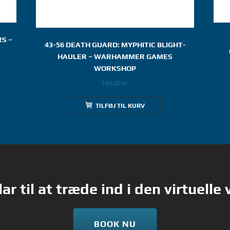
S –
43-56 DEATH GUARD: MYPHITIC BLIGHT-
HAULER – WARHAMMER GAMES
WORKSHOP
149,00
kr.
TILFØJ TIL KURV
lar til at træde ind i den virtuelle
BOOK NU