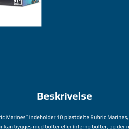
MARINES
-
WARHAMMER
GAMES
WORKSHOP
antal
Beskrivelse
 Marines” indeholder 10 plastdelte Rubric Marines, e
 kan bygges med bolter eller inferno bolter, og der 