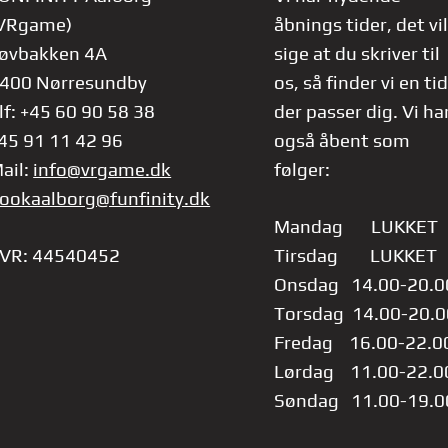
VRgame)
åbnings tider, det vil
øvbakken 4A
sige at du skriver til
400 Nørresundby
os, så finder vi en tid
lf: +45 60 90 58 38
der passer dig.
Vi ha
45 91 11 42 96
også åbent som
ail:
info@vrgame.dk
følger:
ookaalborg@funfinity.dk
Mandag LUKKET
VR: 44540452
Tirsdag LUKKET
Onsdag 14.00-20.0
Torsdag 14.00-20.0
Fredag 16.00-22.0
Lørdag 11.00-22.0
Søndag 11.00-19.0