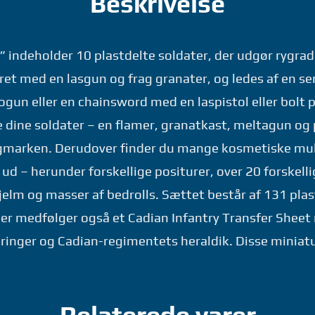
Beskrivelse
 indeholder 10 plastdelte soldater, der udgør rygra
yret med en lasgun og frag granater, og ledes af en 
un eller en chainsword med en laspistol eller bolt p
e dine soldater – en flamer, granatkast, meltagun og
gmarken. Derudover finder du mange kosmetiske mulig
ud – herunder forskellige positurer, over 20 forskell
hjelm og masser af bedrolls. Sættet består af 131 p
er medfølger også et Cadian Infantry Transfer Sheet
inger og Cadian-regimentets heraldik. Disse miniatu