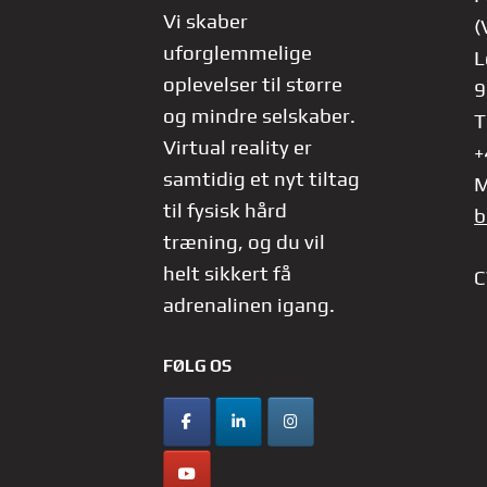
Vi skaber
(
uforglemmelige
L
oplevelser til større
9
og mindre selskaber.
T
Virtual reality er
+
samtidig et nyt tiltag
M
til fysisk hård
b
træning, og du vil
helt sikkert få
C
adrenalinen igang.
FØLG OS