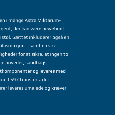
den i mange Astra Militarum-
sergent, der kan være bevæbnet
istol. Sættet inkluderer også en
 plasma gun – samt en vox-
heder for at sikre, at ingen to
ige hoveder, sandbags,
lastkomponenter og leveres med
 med 597 transfers, der
rer leveres umalede og kræver