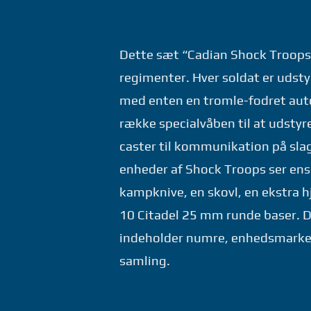
Dette sæt “Cadian Shock Troops”
regimenter. Hver soldat er udst
med enten en tromle-fodret autog
række specialvåben til at udstyr
caster til kommunikation på sla
enheder af Shock Troops ser ens 
kampknive, en skovl, en ekstra 
10 Citadel 25 mm runde baser. D
indeholder numre, enhedsmarker
samling.