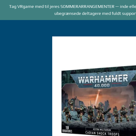
Forside
Tag VRgame med til jeres SOMMERARRANGEMENTER — inde elle
BOOKING
AR
ubegrænsede deltagere med fuldt supportpe
Gå
til
indhold