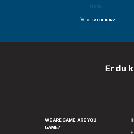
339,00
kr.
TILFØJ TIL KURV
Er du k
WE ARE GAME, ARE YOU
K
GAME?
F