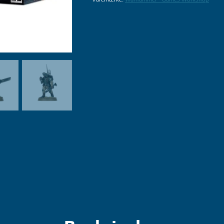
MILITARUM:
CADIAN
SHOCK
TROOPS
-
WARHAMMER
GAMES
WORKSHOP
antal