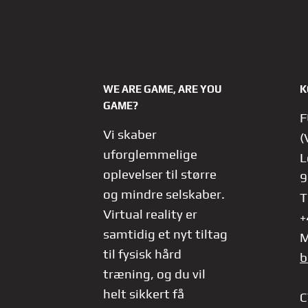
WE ARE GAME, ARE YOU
K
GAME?
F
Vi skaber
(
uforglemmelige
L
oplevelser til større
9
og mindre selskaber.
T
Virtual reality er
+
samtidig et nyt tiltag
M
til fysisk hård
b
træning, og du vil
helt sikkert få
C