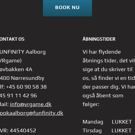
BOOK NU
ONTAKT OS
ÅBNINGSTIDER
UNFINITY Aalborg
Vi har flydende
VRgame)
åbnings tider, det vil
øvbakken 4A
sige at du skriver til
400 Nørresundby
os, så finder vi en tid
lf: +45 60 90 58 38
der passer dig.
Vi ha
45 91 11 42 96
også åbent som
ail:
info@vrgame.dk
følger:
ookaalborg@funfinity.dk
Mandag LUKKET
VR: 44540452
Tirsdag LUKKET