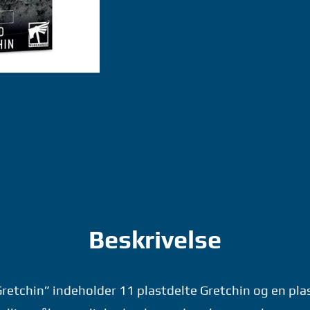
AND
GRETCHIN
-
WARHAMMER
GAMES
WORKSHOP
antal
Beskrivelse
retchin” indeholder 11 plastdelte Gretchin og en pla