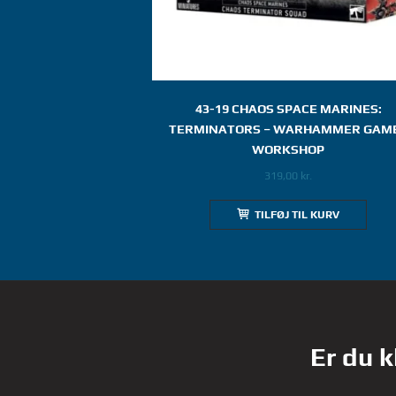
43-19 CHAOS SPACE MARINES:
TERMINATORS – WARHAMMER GAM
WORKSHOP
319,00
kr.
TILFØJ TIL KURV
Er du k