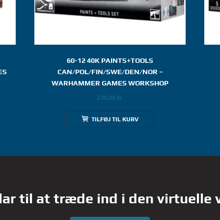
60-12 40K PAINTS+TOOLS
ES
CAN/POL/FIN/SWE/DEN/NOR –
WARHAMMER GAMES WORKSHOP
235,00
kr.
TILFØJ TIL KURV
lar til at træde ind i den virtuelle