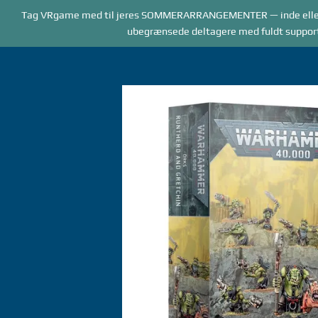
Forside
Tag VRgame med til jeres SOMMERARRANGEMENTER — inde elle
BOOKING
AR
ubegrænsede deltagere med fuldt supportpe
Gå
til
indhold