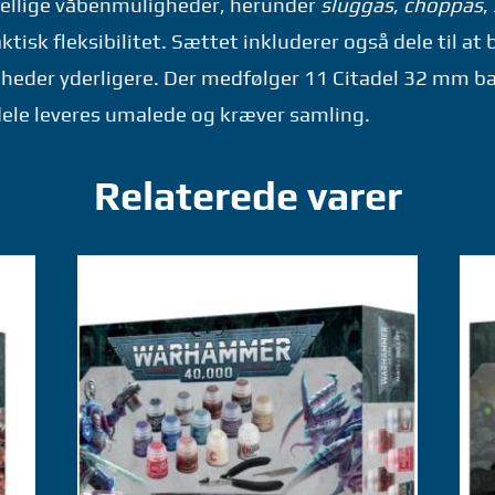
kellige våbenmuligheder, herunder
sluggas
,
choppas
,
taktisk fleksibilitet. Sættet inkluderer også dele til a
nheder yderligere. Der medfølger 11 Citadel 32 mm ba
 dele leveres umalede og kræver samling.
Relaterede varer