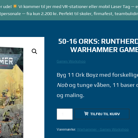
r ude!
Vi kommer til jer med VR-stationer eller mobil Laser Tag — e
RANGEMENTER
VR GAME MODES
LASER TAG
rsonale — fra kun 2.200 kr. Perfekt til skoler, firmafest, teambulidi
50-16 ORKS: RUNTHERD
WARHAMMER GAME
Games Workshop
Byg 11 Ork Boyz med forskellig
Nob
og tunge våben, 11 baser o
og maling.
50-
TILFØJ TIL KURV
16
ORKS:
Varemærke:
Warhammer - Games Workshop
RUNTHERD