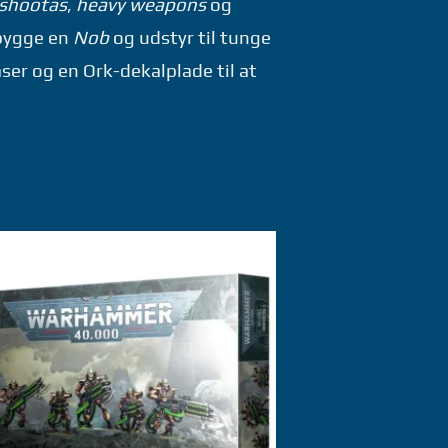
shootas
,
heavy weapons
og
t bygge en
Nob
og udstyr til tunge
ser og en Ork-dekalplade til at