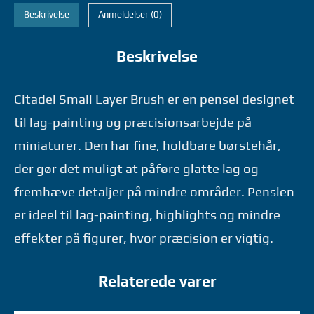
LAYER
Beskrivelse
Anmeldelser (0)
BRUSH
-
Beskrivelse
WARHAMMER
GAMES
WORKSHOP
Citadel Small Layer Brush er en pensel designet
antal
til lag-painting og præcisionsarbejde på
miniaturer. Den har fine, holdbare børstehår,
der gør det muligt at påføre glatte lag og
fremhæve detaljer på mindre områder. Penslen
er ideel til lag-painting, highlights og mindre
effekter på figurer, hvor præcision er vigtig.
Relaterede varer