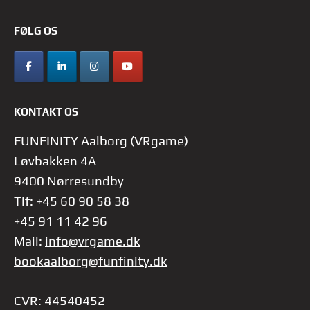
FØLG OS
KONTAKT OS
FUNFINITY Aalborg (VRgame)
Løvbakken 4A
9400 Nørresundby
Tlf: +45 60 90 58 38
+45 91 11 42 96
Mail:
info@vrgame.dk
bookaalborg@funfinity.dk
CVR: 44540452