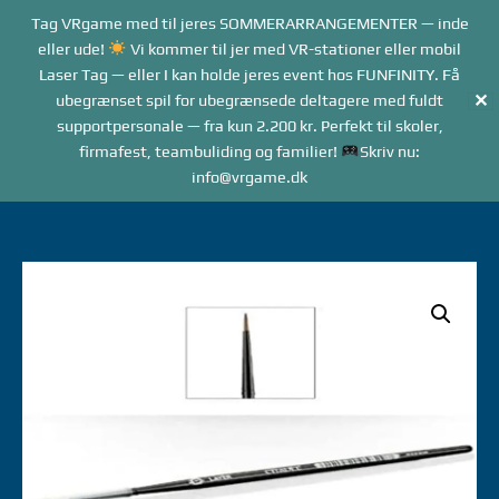
Forside
Tag VRgame med til jeres SOMMERARRANGEMENTER — inde
Me
Menu
eller ude!
Vi kommer til jer med VR-stationer eller mobil
Laser Tag — eller I kan holde jeres event hos FUNFINITY. Få
✕
ubegrænset spil for ubegrænsede deltagere med fuldt
supportpersonale — fra kun 2.200 kr. Perfekt til skoler,
firmafest, teambuliding og familier!
Skriv nu:
info@vrgame.dk
Gå
til
indhold