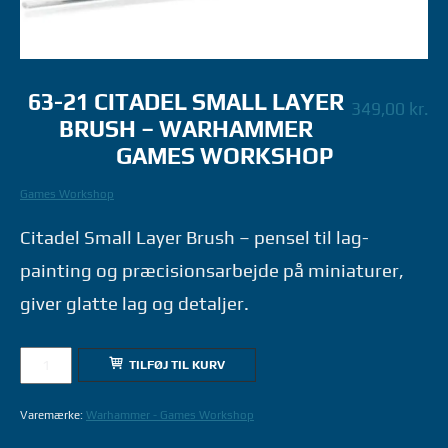
63-21 CITADEL SMALL LAYER
349,00
kr.
BRUSH – WARHAMMER
GAMES WORKSHOP
Games Workshop
Citadel Small Layer Brush – pensel til lag-
painting og præcisionsarbejde på miniaturer,
giver glatte lag og detaljer.
63-
TILFØJ TIL KURV
21
CITADEL
Varemærke:
Warhammer - Games Workshop
SMALL