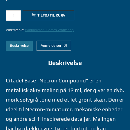
23-
TILFØJ TIL KURV
13
NECRON
Varemærke:
Warhammer - Games Workshop
COMPOUND
12ML
Beskrivelse
Anmeldelser (0)
-
WARHAMMER
Beskrivelse
GAMES
WORKSHOP
antal
Citadel Base “Necron Compound” er en
metallisk akrylmaling på 12 ml, der giver en dyb,
mørk sølvgrå tone med et let grønt skær. Den er
ideel til Necron-miniaturer, mekaniske enheder
og andre sci-fi inspirerede detaljer. Malingen
har høj dækkeevne, tørrer hurtigt og kan