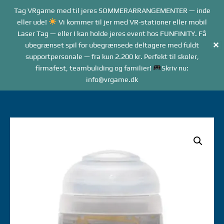
Forside
Tag VRgame med til jeres SOMMERARRANGEMENTER — inde
Me
Menu
eller ude!
Vi kommer til jer med VR-stationer eller mobil
Laser Tag — eller I kan holde jeres event hos FUNFINITY. Få
✕
ubegrænset spil for ubegrænsede deltagere med fuldt
supportpersonale — fra kun 2.200 kr. Perfekt til skoler,
firmafest, teambuliding og familier!
Skriv nu:
info@vrgame.dk
Gå
til
indhold