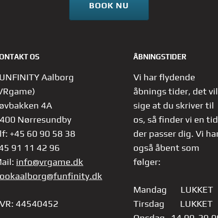
BOOK NU
ONTAKT OS
ÅBNINGSTIDER
UNFINITY Aalborg
Vi har flydende
VRgame)
åbnings tider, det vil
øvbakken 4A
sige at du skriver til
400 Nørresundby
os, så finder vi en tid
lf: +45 60 90 58 38
der passer dig.
Vi ha
45 91 11 42 96
også åbent som
ail:
info@vrgame.dk
følger:
ookaalborg@funfinity.dk
Mandag LUKKET
VR: 44540452
Tirsdag LUKKET
Onsdag 14.00-20.0