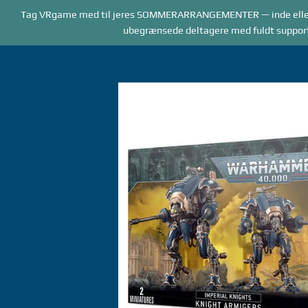
Forside
Tag VRgame med til jeres SOMMERARRANGEMENTER — inde elle
BOOKING
AR
ubegrænsede deltagere med fuldt supportpe
Gå
til
indhold