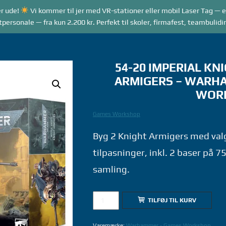
r ude!
Vi kommer til jer med VR-stationer eller mobil Laser Tag — e
RANGEMENTER
VR GAME MODES
LASER TAG
rsonale — fra kun 2.200 kr. Perfekt til skoler, firmafest, teambulidi
54-20 IMPERIAL KN
ARMIGERS – WARH
WOR
Games Workshop
Byg 2 Knight Armigers med val
tilpasninger, inkl. 2 baser på 7
samling.
54-
TILFØJ TIL KURV
20
IMPERIAL
Varemærke:
Warhammer - Games Workshop