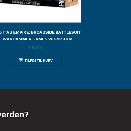
5 T’AU EMPIRE: BROADSIDE BATTLESUIT
– WARHAMMER GAMES WORKSHOP
319,00
kr.
TILFØJ TIL KURV
 verden?