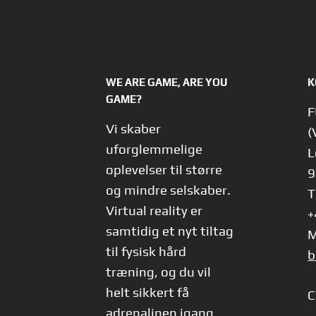
WE ARE GAME, ARE YOU
K
GAME?
F
Vi skaber
(
uforglemmelige
L
oplevelser til større
9
og mindre selskaber.
T
Virtual reality er
+
samtidig et nyt tiltag
M
til fysisk hård
b
træning, og du vil
helt sikkert få
C
adrenalinen igang.