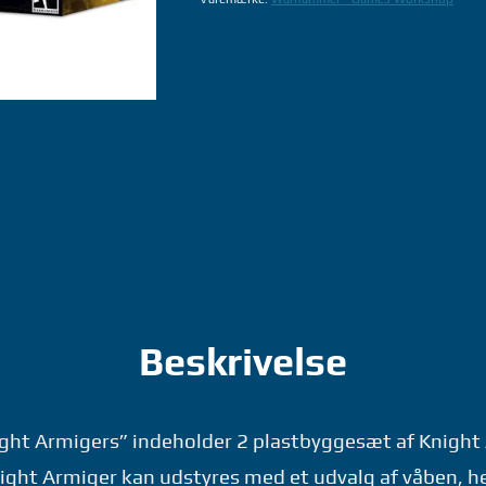
KNIGHTS:
KNIGHT
ARMIGERS
-
WARHAMMER
GAMES
WORKSHOP
antal
Beskrivelse
ight Armigers” indeholder 2 plastbyggesæt af Knight
ight Armiger kan udstyres med et udvalg af våben, 