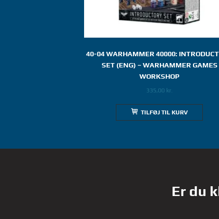
40-04 WARHAMMER 40000: INTRODUC
SET (ENG) – WARHAMMER GAMES
WORKSHOP
335,00
kr.
TILFØJ TIL KURV
Er du k