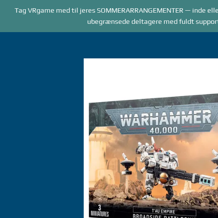
Forside
Tag VRgame med til jeres SOMMERARRANGEMENTER — inde elle
BOOKING
AR
ubegrænsede deltagere med fuldt supportpe
Gå
til
indhold