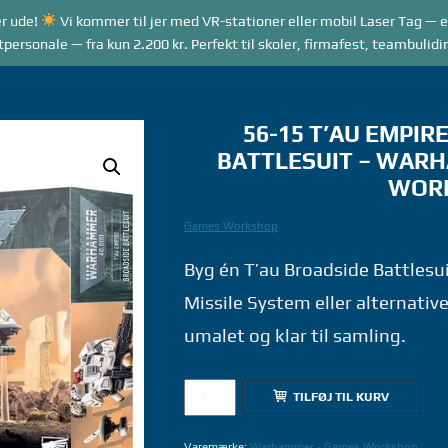
r ude!
Vi kommer til jer med VR-stationer eller mobil Laser Tag — e
RANGEMENTER
VR GAME MODES
LASER TAG
rsonale — fra kun 2.200 kr. Perfekt til skoler, firmafest, teambulidi
56-15 T’AU EMPIR
BATTLESUIT – WAR
WOR
Games Workshop
Byg én T’au Broadside Battlesu
Missile System eller alternativ
umalet og klar til samling.
56-
TILFØJ TIL KURV
15
T'AU
Varemærke:
Warhammer - Games Workshop