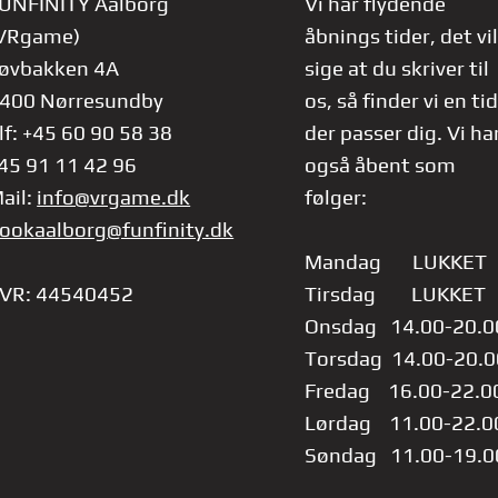
UNFINITY Aalborg
Vi har flydende
VRgame)
åbnings tider, det vil
øvbakken 4A
sige at du skriver til
400 Nørresundby
os, så finder vi en tid
lf: +45 60 90 58 38
der passer dig.
Vi ha
45 91 11 42 96
også åbent som
ail:
info@vrgame.dk
følger:
ookaalborg@funfinity.dk
Mandag LUKKET
VR: 44540452
Tirsdag LUKKET
Onsdag 14.00-20.0
Torsdag 14.00-20.0
Fredag 16.00-22.0
Lørdag 11.00-22.0
Søndag 11.00-19.0