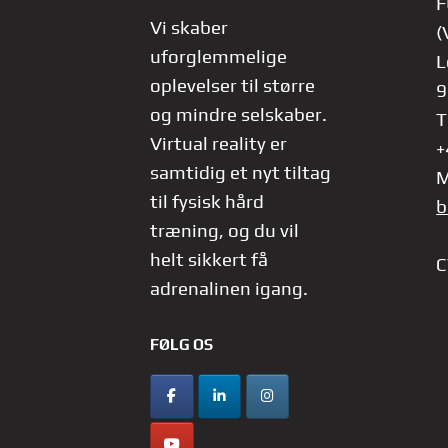
F
Vi skaber
(
uforglemmelige
L
oplevelser til større
9
og mindre selskaber.
T
Virtual reality er
+
samtidig et nyt tiltag
M
til fysisk hård
b
træning, og du vil
helt sikkert få
C
adrenalinen igang.
FØLG OS