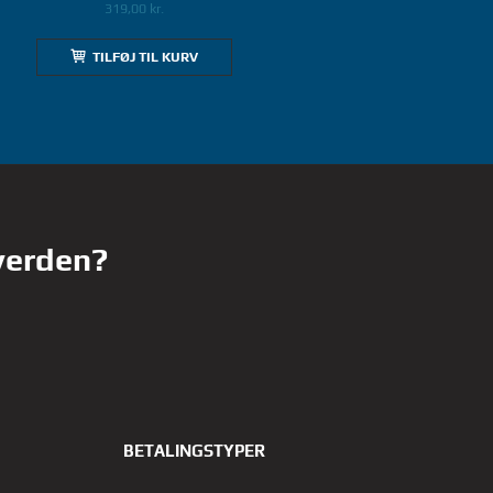
319,00
kr.
TILFØJ TIL KURV
 verden?
BETALINGSTYPER