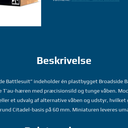
EMPIRE:
BROADSIDE
BATTLESUIT
-
WARHAMMER
GAMES
WORKSHOP
antal
Beskrivelse
de Battlesuit” indeholder én plastbygget Broadside 
te T’au-hæren med præcisionsild og tunge våben. Mo
eller et udvalg af alternative våben og udstyr, hvilket
n rund Citadel-basis på 60 mm. Miniaturen leveres um