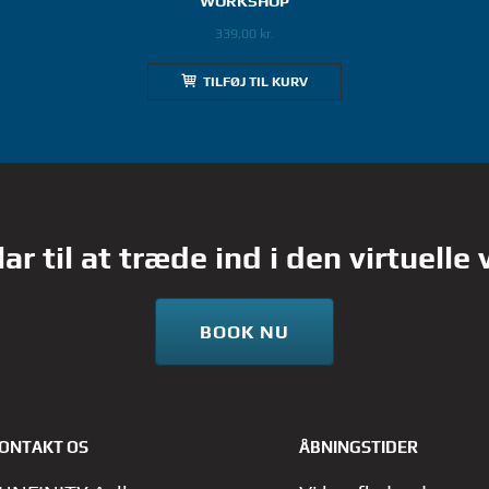
WORKSHOP
339,00
kr.
TILFØJ TIL KURV
lar til at træde ind i den virtuelle
BOOK NU
ONTAKT OS
ÅBNINGSTIDER