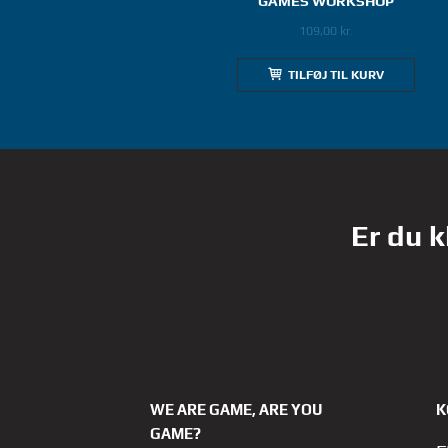
GAMES WORKSHOP
109,00
kr.
TILFØJ TIL KURV
Er du k
WE ARE GAME, ARE YOU
K
GAME?