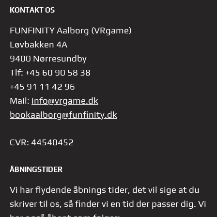
KONTAKT OS
FUNFINITY Aalborg (VRgame)
Løvbakken 4A
9400 Nørresundby
Tlf: +45 60 90 58 38
+45 91 11 42 96
Mail:
info@vrgame.dk
bookaalborg@funfinity.dk
CVR: 44540452
ÅBNINGSTIDER
Vi har flydende åbnings tider, det vil sige at du
skriver til os, så finder vi en tid der passer dig.
Vi