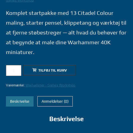
Games Workshop
Komplet startpakke med 13 Citadel Colour
maling, starter pensel, klippetang og værktøj til
at fjerne støbestreger — alt hvad du behøver for
at begynde at male dine Warhammer 40K
miniaturer.
60-
TILFØJ TIL KURV
12
40K
Varemærke:
Warhammer - Games Workshop
PAINTS+TOOLS
CAN/POL/FIN/SWE/DEN/NOR
Beskrivelse
Anmeldelser (0)
-
WARHAMMER
Beskrivelse
GAMES
WORKSHOP