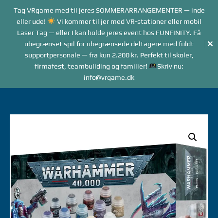
Forside
Tag VRgame med til jeres SOMMERARRANGEMENTER — inde
Me
Menu
eller ude!
Vi kommer til jer med VR-stationer eller mobil
Laser Tag — eller I kan holde jeres event hos FUNFINITY. Få
✕
ubegrænset spil for ubegrænsede deltagere med fuldt
supportpersonale — fra kun 2.200 kr. Perfekt til skoler,
firmafest, teambuliding og familier!
Skriv nu:
info@vrgame.dk
Gå
til
indhold