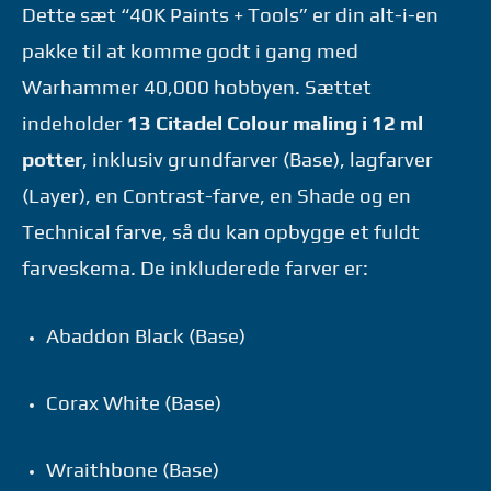
antal
Dette sæt “40K Paints + Tools” er din alt-i-en
pakke til at komme godt i gang med
Warhammer 40,000 hobbyen. Sættet
indeholder
13 Citadel Colour maling i 12 ml
potter
, inklusiv grundfarver (Base), lagfarver
(Layer), en Contrast-farve, en Shade og en
Technical farve, så du kan opbygge et fuldt
farveskema. De inkluderede farver er:
Abaddon Black (Base)
Corax White (Base)
Wraithbone (Base)