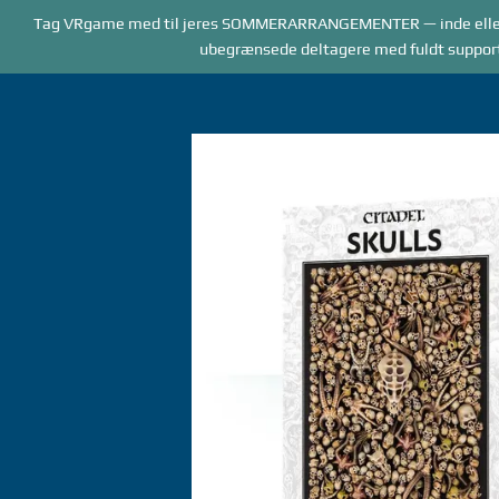
Forside
Tag VRgame med til jeres SOMMERARRANGEMENTER — inde elle
BOOKING
AR
ubegrænsede deltagere med fuldt supportpe
Gå
til
indhold