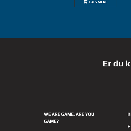
LÆS MERE
Er du k
WE ARE GAME, ARE YOU
K
GAME?
F