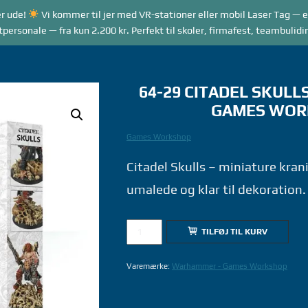
r ude!
Vi kommer til jer med VR-stationer eller mobil Laser Tag — e
RANGEMENTER
VR GAME MODES
LASER TAG
rsonale — fra kun 2.200 kr. Perfekt til skoler, firmafest, teambulidi
64-29 CITADEL SKUL
GAMES WOR
Games Workshop
Citadel Skulls – miniature krani
umalede og klar til dekoration.
64-
TILFØJ TIL KURV
29
CITADEL
Varemærke:
Warhammer - Games Workshop
SKULLS
-