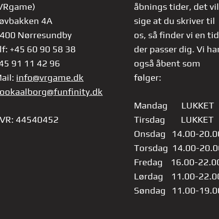
VRgame)
åbnings tider, det vil
øvbakken 4A
sige at du skriver til
400 Nørresundby
os, så finder vi en tid
lf: +45 60 90 58 38
der passer dig.
Vi ha
45 91 11 42 96
også åbent som
ail:
info@vrgame.dk
følger:
ookaalborg@funfinity.dk
Mandag LUKKET
VR: 44540452
Tirsdag LUKKET
Onsdag 14.00-20.0
Torsdag 14.00-20.0
Fredag 16.00-22.0
Lørdag 11.00-22.0
Søndag 11.00-19.0