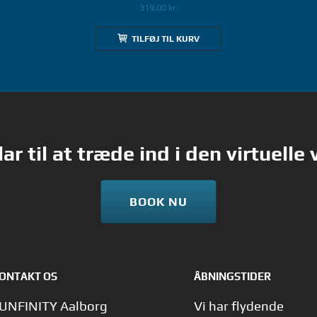
319,00
kr.
TILFØJ TIL KURV
lar til at træde ind i den virtuelle
BOOK NU
ONTAKT OS
ÅBNINGSTIDER
UNFINITY Aalborg
Vi har flydende