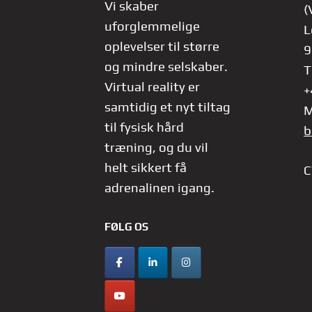
Vi skaber
(
uforglemmelige
L
oplevelser til større
9
og mindre selskaber.
T
Virtual reality er
+
samtidig et nyt tiltag
M
til fysisk hård
b
træning, og du vil
helt sikkert få
C
adrenalinen igang.
FØLG OS