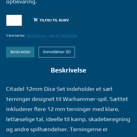
opbevaring.
65-
TILFØJ TIL KURV
36
CITADEL
Varemærke:
Warhammer - Games Workshop
12mm
DICE
Beskrivelse
Anmeldelser (0)
SET
-
Beskrivelse
WARHAMMER
GAMES
WORKSHOP
Citadel 12mm Dice Set indeholder et sæt
antal
terninger designet til Warhammer-spil. Sættet
inkluderer flere 12 mm terninger med klare,
letlæselige tal, ideelle til kamp, skadeberegning
og andre spilhændelser. Terningerne er