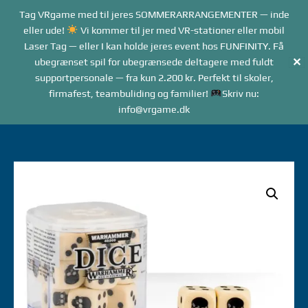
Forside
Tag VRgame med til jeres SOMMERARRANGEMENTER — inde
Me
Menu
eller ude!
Vi kommer til jer med VR-stationer eller mobil
Laser Tag — eller I kan holde jeres event hos FUNFINITY. Få
✕
ubegrænset spil for ubegrænsede deltagere med fuldt
supportpersonale — fra kun 2.200 kr. Perfekt til skoler,
firmafest, teambuliding og familier!
Skriv nu:
info@vrgame.dk
Gå
til
indhold