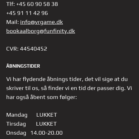
Tlf: +45 60 90 58 38
+45 91 11 42 96
Mail:
info@vrgame.dk
bookaalborg@funfinity.dk
CVR: 44540452
ÅBNINGSTIDER
Vi har flydende åbnings tider, det vil sige at du
skriver til os, så finder vi en tid der passer dig.
Vi
har også åbent som følger:
Mandag LUKKET
Tirsdag LUKKET
Onsdag 14.00-20.00