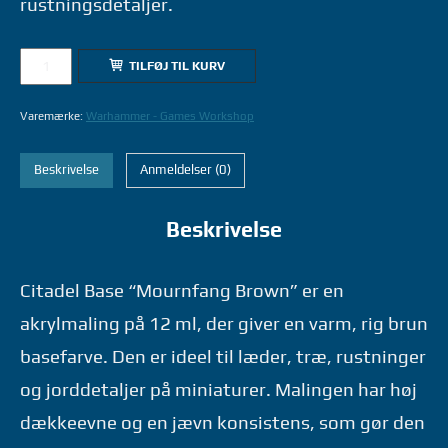
rustningsdetaljer.
21-
TILFØJ TIL KURV
20
MOURNFANG
Varemærke:
Warhammer - Games Workshop
BROWN
12ML
Beskrivelse
Anmeldelser (0)
-
WARHAMMER
Beskrivelse
GAMES
WORKSHOP
antal
Citadel Base “Mournfang Brown” er en
akrylmaling på 12 ml, der giver en varm, rig brun
basefarve. Den er ideel til læder, træ, rustninger
og jorddetaljer på miniaturer. Malingen har høj
dækkeevne og en jævn konsistens, som gør den