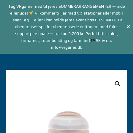
Forside
Tag VRgame med til jeres SOMMERARRANGEMENTER — inde
Me
Menu
eller ude!
Vi kommer til jer med VR-stationer eller mobil
Laser Tag — eller I kan holde jeres event hos FUNFINITY. Få
✕
ubegrænset spil for ubegrænsede deltagere med fuldt
supportpersonale — fra kun 2.200 kr. Perfekt til skoler,
firmafest, teambuliding og familier!
Skriv nu:
info@vrgame.dk
Gå
til
indhold